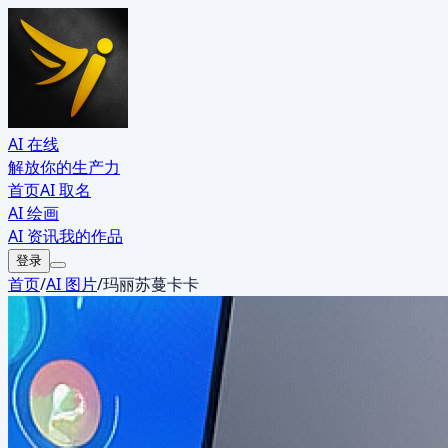
AI 在线
解放你的生产力
首页
AI 取名
AI 绘画
AI 资讯
我的作品
登录
首页
/
AI 图片
/
玛丽苏蔓卡卡