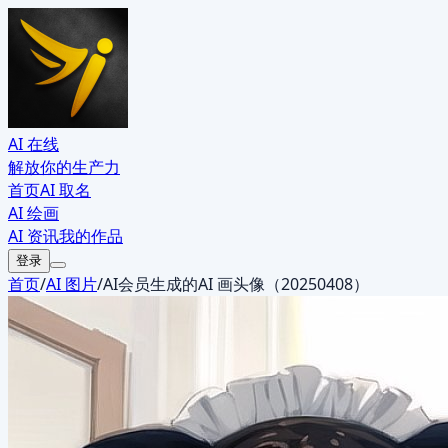
AI 在线
解放你的生产力
首页
AI 取名
AI 绘画
AI 资讯
我的作品
登录
首页
/
AI 图片
/
AI会员生成的AI 画头像（20250408）